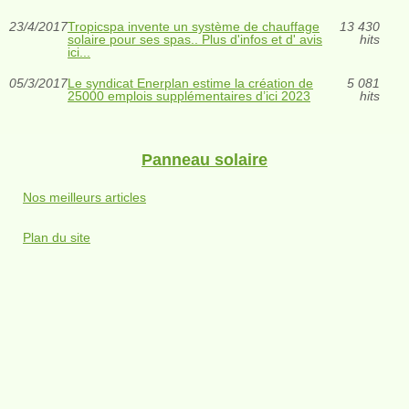
23/4/2017
Tropicspa invente un système de chauffage
13 430
solaire pour ses spas.. Plus d'infos et d' avis
hits
ici...
05/3/2017
Le syndicat Enerplan estime la création de
5 081
25000 emplois supplémentaires d’ici 2023
hits
Panneau solaire
Nos meilleurs articles
Plan du site