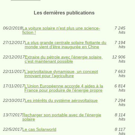
Les dernières publications
06/2/2018
La voiture solaire n’est plus une science-
7 245
fiction !
hits
27/12/2017
La plus grande centrale solaire flottante du
7 194
monde vient d’être inaugurée en Chine
hits
22/12/2017
Extraire du pétrole avec l’énergie solaire,
12 906
c’est maintenant possible
hits
22/11/2017
L’agrivoltaïque dynamique, un concept
7 663
innovant pour l’agriculture
hits
17/11/2017
L’Union Européenne accorde 4 aides à la
6 814
France pour produire de l’énergie propre
hits
22/10/2017
Les intérêts du système aérovoltaïque
7 294
hits
13/7/2017
Recharger son portable avec de l'énergie
8 114
solaire
hits
22/5/2017
Le cas Solarworld
8 117
hits