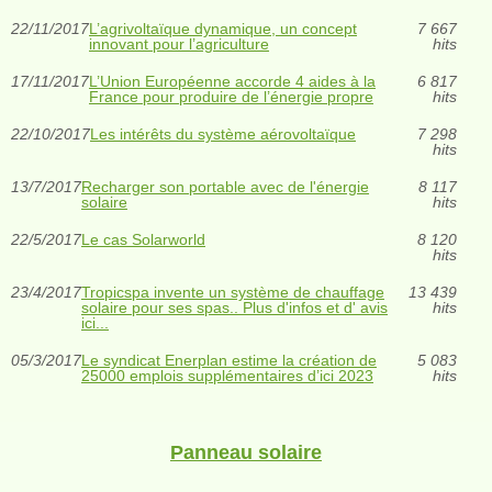
22/11/2017
L’agrivoltaïque dynamique, un concept
7 667
innovant pour l’agriculture
hits
17/11/2017
L’Union Européenne accorde 4 aides à la
6 817
France pour produire de l’énergie propre
hits
22/10/2017
Les intérêts du système aérovoltaïque
7 298
hits
13/7/2017
Recharger son portable avec de l'énergie
8 117
solaire
hits
22/5/2017
Le cas Solarworld
8 120
hits
23/4/2017
Tropicspa invente un système de chauffage
13 439
solaire pour ses spas.. Plus d'infos et d' avis
hits
ici...
05/3/2017
Le syndicat Enerplan estime la création de
5 083
25000 emplois supplémentaires d’ici 2023
hits
Panneau solaire