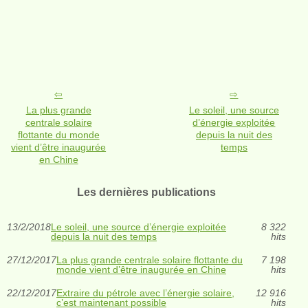
La plus grande
Le soleil, une source
centrale solaire
d’énergie exploitée
flottante du monde
depuis la nuit des
vient d’être inaugurée
temps
en Chine
Les dernières publications
13/2/2018
Le soleil, une source d’énergie exploitée
8 322
depuis la nuit des temps
hits
27/12/2017
La plus grande centrale solaire flottante du
7 198
monde vient d’être inaugurée en Chine
hits
22/12/2017
Extraire du pétrole avec l’énergie solaire,
12 916
c’est maintenant possible
hits