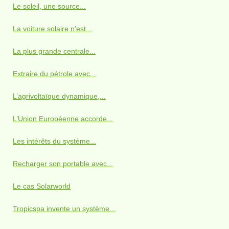
Le soleil, une source...
La voiture solaire n’est...
La plus grande centrale...
Extraire du pétrole avec...
L’agrivoltaïque dynamique,...
L’Union Européenne accorde...
Les intérêts du système...
Recharger son portable avec...
Le cas Solarworld
Tropicspa invente un système...