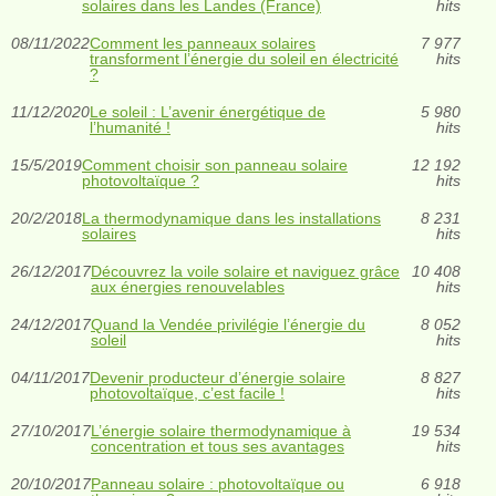
solaires dans les Landes (France)
hits
08/11/2022
Comment les panneaux solaires
7 977
transforment l’énergie du soleil en électricité
hits
?
11/12/2020
Le soleil : L’avenir énergétique de
5 980
l’humanité !
hits
15/5/2019
Comment choisir son panneau solaire
12 192
photovoltaïque ?
hits
20/2/2018
La thermodynamique dans les installations
8 231
solaires
hits
26/12/2017
Découvrez la voile solaire et naviguez grâce
10 408
aux énergies renouvelables
hits
24/12/2017
Quand la Vendée privilégie l’énergie du
8 052
soleil
hits
04/11/2017
Devenir producteur d’énergie solaire
8 827
photovoltaïque, c’est facile !
hits
27/10/2017
L’énergie solaire thermodynamique à
19 534
concentration et tous ses avantages
hits
20/10/2017
Panneau solaire : photovoltaïque ou
6 918