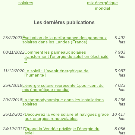
solaires
mix énergétique
mondial
Les dernières publications
25/2/2023
Évaluation de la performance des panneaux
5 492
solaires dans les Landes (France)
hits
08/11/2022
Comment les panneaux solaires
7 983
transforment l’énergie du soleil en électricité
hits
?
11/12/2020
Le soleil : L’avenir énergétique de
5 987
l’humanité !
hits
25/6/2019
L’énergie solaire représente 1pour-cent du
7 023
mix énergétique mondial
hits
20/2/2018
La thermodynamique dans les installations
8 236
solaires
hits
26/12/2017
Découvrez la voile solaire et naviguez grâce
10 417
aux énergies renouvelables
hits
24/12/2017
Quand la Vendée privilégie l’énergie du
8 056
soleil
hits