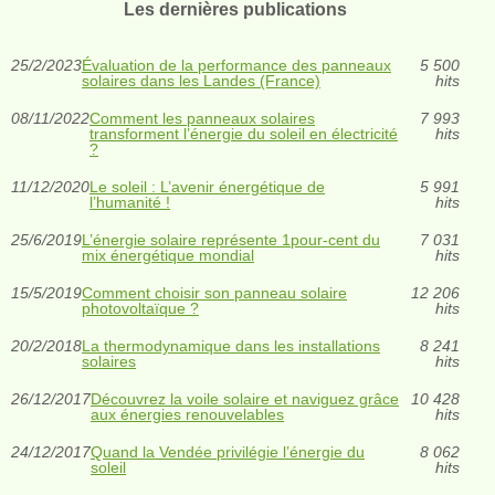
Les dernières publications
25/2/2023
Évaluation de la performance des panneaux
5 500
solaires dans les Landes (France)
hits
08/11/2022
Comment les panneaux solaires
7 993
transforment l’énergie du soleil en électricité
hits
?
11/12/2020
Le soleil : L’avenir énergétique de
5 991
l’humanité !
hits
25/6/2019
L’énergie solaire représente 1pour-cent du
7 031
mix énergétique mondial
hits
15/5/2019
Comment choisir son panneau solaire
12 206
photovoltaïque ?
hits
20/2/2018
La thermodynamique dans les installations
8 241
solaires
hits
26/12/2017
Découvrez la voile solaire et naviguez grâce
10 428
aux énergies renouvelables
hits
24/12/2017
Quand la Vendée privilégie l’énergie du
8 062
soleil
hits