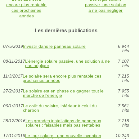
encore plus rentable
passive, une solution
ces prochaines
à ne pas négliger
années
Les dernières publications
07/5/2019
Investir dans le panneau solaire
6 944
hits
08/11/2017
L’énergie solaire passive, une solution à ne
7 107
pas négliger
hits
11/3/2017
Le solaire sera encore plus rentable ces
7 215
prochaines années
hits
27/2/2017
Le solaire est en phase de gagner tout le
7 955
marché de l’énergie
hits
06/1/2017
Le coût du solaire, inférieur à celui du
7 561
charbon
hits
28/12/2016
Les grandes installations de panneaux
7 718
solaires : faisables mais pas rentables
hits
17/11/2016
Le four solaire : une nouvelle invention
10 243