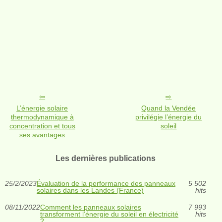
L’énergie solaire
Quand la Vendée
thermodynamique à
privilégie l’énergie du
concentration et tous
soleil
ses avantages
Les dernières publications
25/2/2023
Évaluation de la performance des panneaux
5 502
solaires dans les Landes (France)
hits
08/11/2022
Comment les panneaux solaires
7 993
transforment l’énergie du soleil en électricité
hits
?