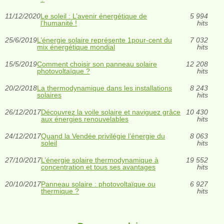
11/12/2020
Le soleil : L’avenir énergétique de
5 994
l’humanité !
hits
25/6/2019
L’énergie solaire représente 1pour-cent du
7 032
mix énergétique mondial
hits
15/5/2019
Comment choisir son panneau solaire
12 208
photovoltaïque ?
hits
20/2/2018
La thermodynamique dans les installations
8 243
solaires
hits
26/12/2017
Découvrez la voile solaire et naviguez grâce
10 430
aux énergies renouvelables
hits
24/12/2017
Quand la Vendée privilégie l’énergie du
8 063
soleil
hits
27/10/2017
L’énergie solaire thermodynamique à
19 552
concentration et tous ses avantages
hits
20/10/2017
Panneau solaire : photovoltaïque ou
6 927
thermique ?
hits