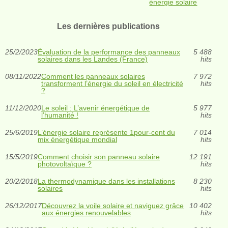
énergie solaire
Les dernières publications
25/2/2023
Évaluation de la performance des panneaux
5 488
solaires dans les Landes (France)
hits
08/11/2022
Comment les panneaux solaires
7 972
transforment l’énergie du soleil en électricité
hits
?
11/12/2020
Le soleil : L’avenir énergétique de
5 977
l’humanité !
hits
25/6/2019
L’énergie solaire représente 1pour-cent du
7 014
mix énergétique mondial
hits
15/5/2019
Comment choisir son panneau solaire
12 191
photovoltaïque ?
hits
20/2/2018
La thermodynamique dans les installations
8 230
solaires
hits
26/12/2017
Découvrez la voile solaire et naviguez grâce
10 402
aux énergies renouvelables
hits