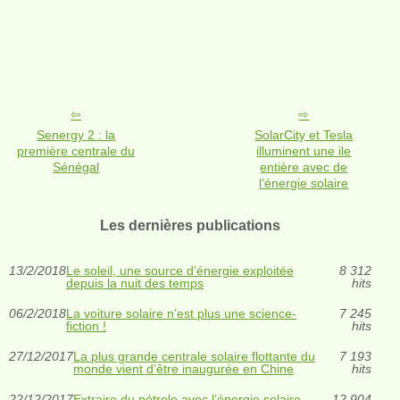
Senergy 2 : la
SolarCity et Tesla
première centrale du
illuminent une ile
Sénégal
entière avec de
l’énergie solaire
Les dernières publications
13/2/2018
Le soleil, une source d’énergie exploitée
8 312
depuis la nuit des temps
hits
06/2/2018
La voiture solaire n’est plus une science-
7 245
fiction !
hits
27/12/2017
La plus grande centrale solaire flottante du
7 193
monde vient d’être inaugurée en Chine
hits
22/12/2017
Extraire du pétrole avec l’énergie solaire,
12 904