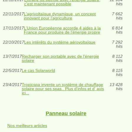
c’est maintenant possible
hits
22/11/2017
L’agrivoltaïque dynamique, un concept
7 662
innovant pour l’agriculture
hits
17/11/2017
L’Union Européenne accorde 4 aides à la
6 814
France pour produire de l’énergie propre
hits
22/10/2017
Les intérêts du système aérovoltaïque
7 292
hits
13/7/2017
Recharger son portable avec de l'énergie
8 112
solaire
hits
22/5/2017
Le cas Solarworld
8 115
hits
23/4/2017
Tropicspa invente un système de chauffage
13 428
solaire pour ses spas.. Plus d'infos et d' avis
hits
ici...
Panneau solaire
Nos meilleurs articles