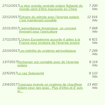
27/12/2017
La plus grande centrale solaire flottante du
7 200
monde vient d’être inaugurée en Chine
hits
22/12/2017
Extraire du pétrole avec l’énergie solaire,
12 916
c’est maintenant possible
hits
22/11/2017
L’agrivoltaïque dynamique, un concept
7 668
innovant pour l’agriculture
hits
17/11/2017
L’Union Européenne accorde 4 aides à la
6 821
France pour produire de l’énergie propre
hits
22/10/2017
Les intérêts du système aérovoltaïque
7 299
hits
13/7/2017
Recharger son portable avec de l'énergie
8 119
solaire
hits
22/5/2017
Le cas Solarworld
8 122
hits
23/4/2017
Tropicspa invente un système de chauffage
13 442
solaire pour ses spas.. Plus d'infos et d' avis
hits
ici...