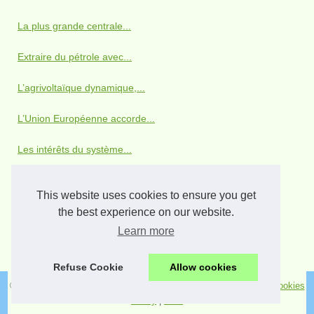
La plus grande centrale...
Extraire du pétrole avec...
L’agrivoltaïque dynamique,...
L’Union Européenne accorde...
Les intérêts du système...
Recharger son portable avec...
This website uses cookies to ensure you get
Le cas Solarworld
the best experience on our website.
Learn more
Tropicspa invente un système...
Refuse Cookie
Allow cookies
© 2026
Solaire-infos.com
|
Nos meilleurs articles
|
Plan du site
|
Cookies
Policy
|
RSS