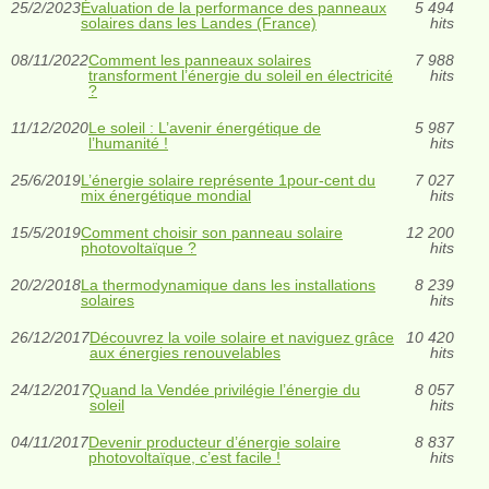
25/2/2023
Évaluation de la performance des panneaux
5 494
solaires dans les Landes (France)
hits
08/11/2022
Comment les panneaux solaires
7 988
transforment l’énergie du soleil en électricité
hits
?
11/12/2020
Le soleil : L’avenir énergétique de
5 987
l’humanité !
hits
25/6/2019
L’énergie solaire représente 1pour-cent du
7 027
mix énergétique mondial
hits
15/5/2019
Comment choisir son panneau solaire
12 200
photovoltaïque ?
hits
20/2/2018
La thermodynamique dans les installations
8 239
solaires
hits
26/12/2017
Découvrez la voile solaire et naviguez grâce
10 420
aux énergies renouvelables
hits
24/12/2017
Quand la Vendée privilégie l’énergie du
8 057
soleil
hits
04/11/2017
Devenir producteur d’énergie solaire
8 837
photovoltaïque, c’est facile !
hits