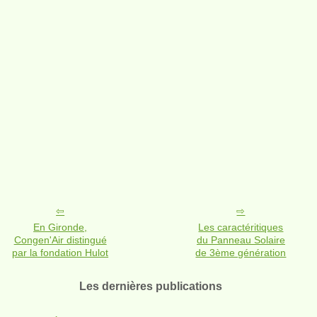
En Gironde,
Les caractéritiques
Congen'Air distingué
du Panneau Solaire
par la fondation Hulot
de 3ème génération
Les dernières publications