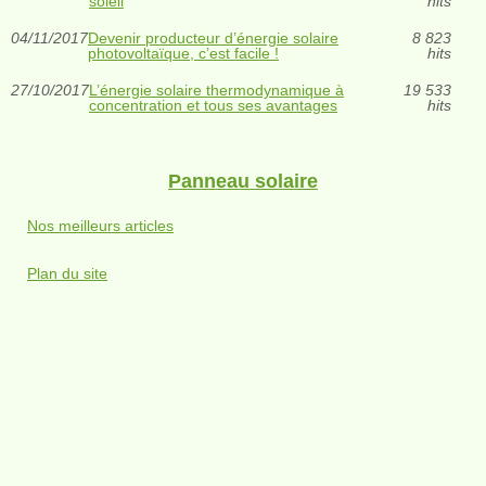
soleil
hits
04/11/2017
Devenir producteur d’énergie solaire
8 823
photovoltaïque, c’est facile !
hits
27/10/2017
L’énergie solaire thermodynamique à
19 533
concentration et tous ses avantages
hits
Panneau solaire
Nos meilleurs articles
Plan du site