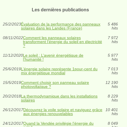
Les dernières publications
25/2/2023
Évaluation de la performance des panneaux
5 486
solaires dans les Landes (France)
hits
08/11/2022
Comment les panneaux solaires
7 972
transforment l’énergie du soleil en électricité
hits
?
11/12/2020
Le soleil : L’avenir énergétique de
5 977
l’humanité !
hits
25/6/2019
L’énergie solaire représente 1pour-cent du
7 013
mix énergétique mondial
hits
15/5/2019
Comment choisir son panneau solaire
12 190
photovoltaïque ?
hits
20/2/2018
La thermodynamique dans les installations
8 229
solaires
hits
26/12/2017
Découvrez la voile solaire et naviguez grâce
10 401
aux énergies renouvelables
hits
24/12/2017
Quand la Vendée privilégie l’énergie du
8 049