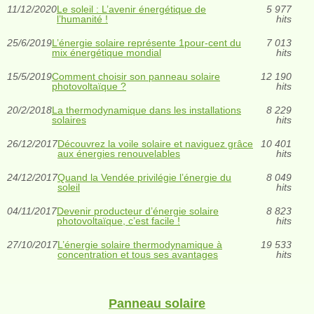
11/12/2020
Le soleil : L’avenir énergétique de
5 977
l’humanité !
hits
25/6/2019
L’énergie solaire représente 1pour-cent du
7 013
mix énergétique mondial
hits
15/5/2019
Comment choisir son panneau solaire
12 190
photovoltaïque ?
hits
20/2/2018
La thermodynamique dans les installations
8 229
solaires
hits
26/12/2017
Découvrez la voile solaire et naviguez grâce
10 401
aux énergies renouvelables
hits
24/12/2017
Quand la Vendée privilégie l’énergie du
8 049
soleil
hits
04/11/2017
Devenir producteur d’énergie solaire
8 823
photovoltaïque, c’est facile !
hits
27/10/2017
L’énergie solaire thermodynamique à
19 533
concentration et tous ses avantages
hits
Panneau solaire