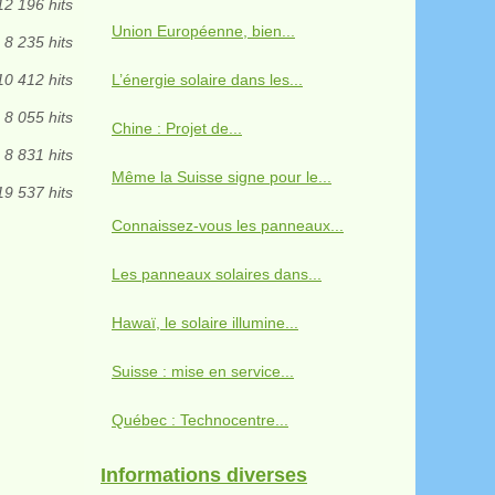
12 196 hits
Union Européenne, bien...
8 235 hits
10 412 hits
L’énergie solaire dans les...
8 055 hits
Chine : Projet de...
8 831 hits
Même la Suisse signe pour le...
19 537 hits
Connaissez-vous les panneaux...
Les panneaux solaires dans...
Hawaï, le solaire illumine...
Suisse : mise en service...
Québec : Technocentre...
Informations diverses