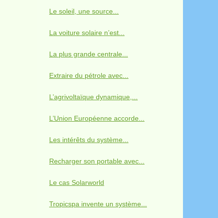
Le soleil, une source...
La voiture solaire n’est...
La plus grande centrale...
Extraire du pétrole avec...
L’agrivoltaïque dynamique,...
L’Union Européenne accorde...
Les intérêts du système...
Recharger son portable avec...
Le cas Solarworld
Tropicspa invente un système...