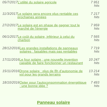
05/7/2017
L’utilité du solaire agricole
7 951
hits
11/3/2017
Le solaire sera encore plus rentable ces
7 217
prochaines années
hits
27/2/2017
Le solaire est en phase de gagner tout le
7 959
marché de l’énergie
hits
06/1/2017
Le coût du solaire, inférieur à celui du
7 565
charbon
hits
28/12/2016
Les grandes installations de panneaux
7 719
solaires : faisables mais pas rentables
hits
17/11/2016
Le four solaire : une nouvelle invention
10 247
capable de faire fonctionner un restaurant
hits
15/11/2016
Drone solaire : plus de 8h d'autonomie de
13 214
vol pour les grands terrains
hits
18/10/2016
Opter pour l’autoconsommation énergétique
7 493
: une bonne idée ?
hits
Panneau solaire