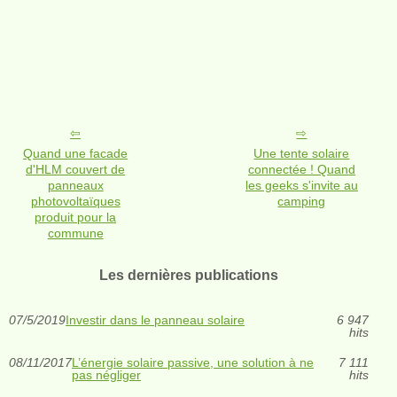
Quand une facade
Une tente solaire
d'HLM couvert de
connectée ! Quand
panneaux
les geeks s'invite au
photovoltaïques
camping
produit pour la
commune
Les dernières publications
07/5/2019
Investir dans le panneau solaire
6 947
hits
08/11/2017
L’énergie solaire passive, une solution à ne
7 111
pas négliger
hits